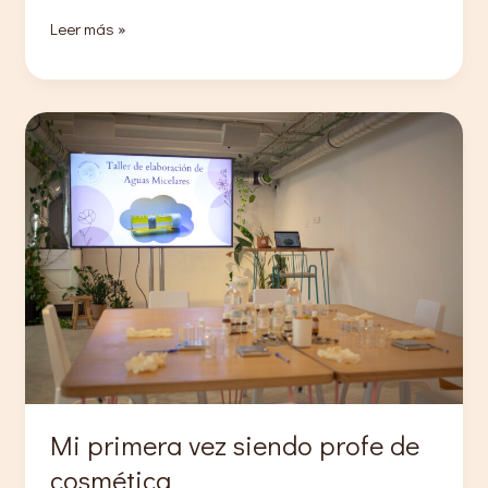
Cómo
Leer más »
arreglé
mi
sérum
de
vitamina
C
y
ácido
hialurónico
+
fórmula
Mi primera vez siendo profe de
cosmética