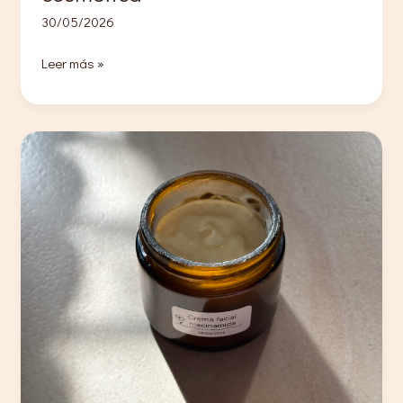
30/05/2026
Mi
Leer más »
primera
vez
siendo
profe
de
cosmética