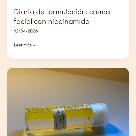
Diario de formulación: crema
facial con niacinamida
12/04/2026
Diario
Leer más »
de
formulación:
crema
facial
con
niacinamida