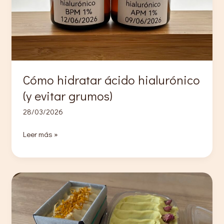
Cómo hidratar ácido hialurónico
(y evitar grumos)
28/03/2026
Cómo
Leer más »
hidratar
ácido
hialurónico
(y
evitar
grumos)