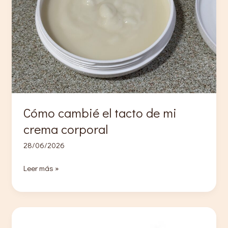
Cómo cambié el tacto de mi
crema corporal
28/06/2026
Cómo
Leer más »
cambié
el
tacto
de