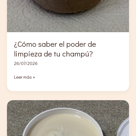
¿Cómo saber el poder de
limpieza de tu champú?
26/07/2026
¿Cómo
Leer más »
saber
el
poder
de
limpieza
de
tu
champú?