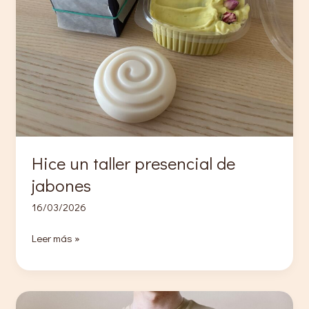
Hice un taller presencial de
jabones
16/03/2026
Hice
Leer más »
un
taller
presencial
de