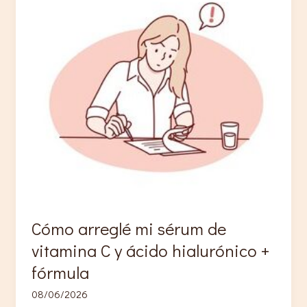
mi
crema
corporal
Cómo arreglé mi sérum de
vitamina C y ácido hialurónico +
fórmula
08/06/2026