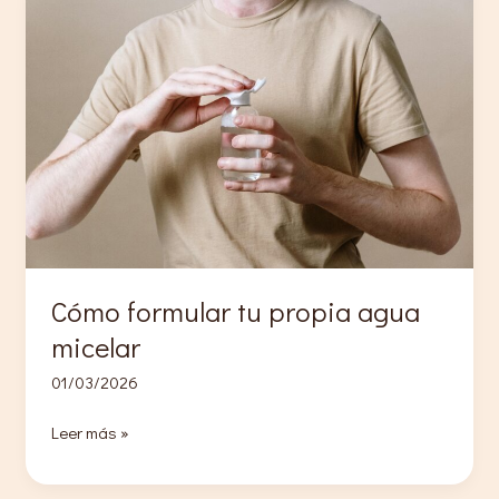
jabones
Cómo formular tu propia agua
micelar
01/03/2026
Cómo
Leer más »
formular
tu