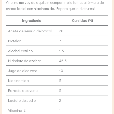
Y no, no me voy de aquí sin compartirte la famosa fórmula de
crema facial con niacinamida. ¡Espero que la disfrutes!
Ingrediente
Cantidad (%)
Aceite de semilla de brócoli
20
Protelán
7
Alcohol cetílico
1.5
Hidrolato de azahar
46.5
Jugo de aloe vera
10
Niacinamida
5
Extracto de avena
5
Lactato de sodio
2
Vitamina E
1