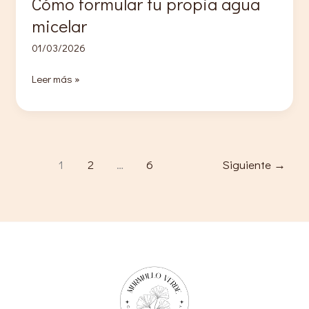
Cómo formular tu propia agua
micelar
01/03/2026
Cómo
Leer más »
formular
tu
propia
agua
micelar
1
2
…
6
Siguiente
→