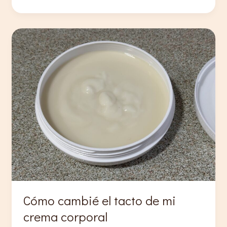
saber
el
poder
de
limpieza
de
tu
champú?
Cómo cambié el tacto de mi
crema corporal