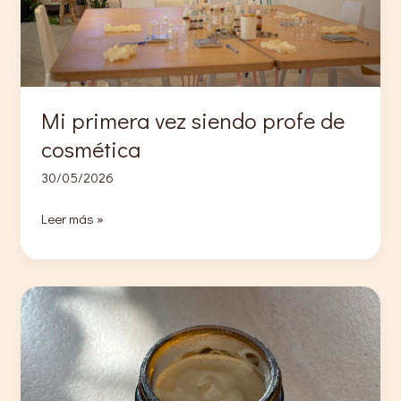
fórmula
Mi primera vez siendo profe de
cosmética
30/05/2026
Mi
Leer más »
primera
vez
siendo
profe
de
cosmética