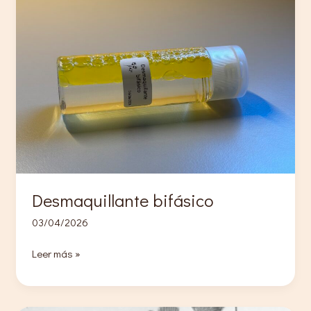
niacinamida
Desmaquillante bifásico
03/04/2026
Desmaquillante
Leer más »
bifásico