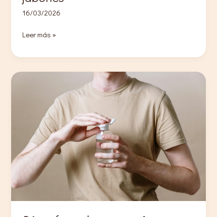
16/03/2026
Hice
Leer más »
un
taller
presencial
de
jabones