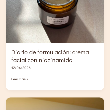
Diario de formulación: crema
facial con niacinamida
12/04/2026
Diario
Leer más »
de
formulación:
crema
facial
con