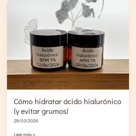
Cómo hidratar ácido hialurónico
(y evitar grumos)
28/03/2026
Cómo
Leer más »