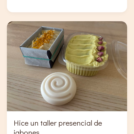
hidratar
ácido
hialurónico
(y
evitar
grumos)
Hice un taller presencial de
jabones