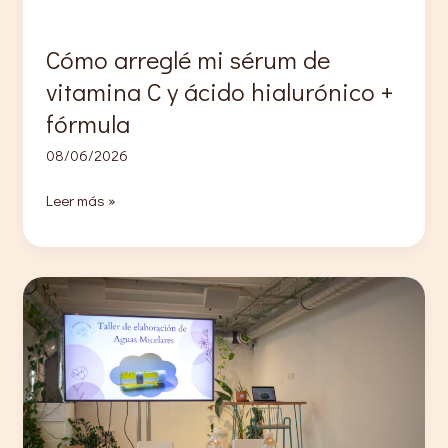
Cómo arreglé mi sérum de
vitamina C y ácido hialurónico +
fórmula
08/06/2026
Cómo
Leer más »
arreglé
mi
sérum
de
vitamina
C
y
ácido
hialurónico
+