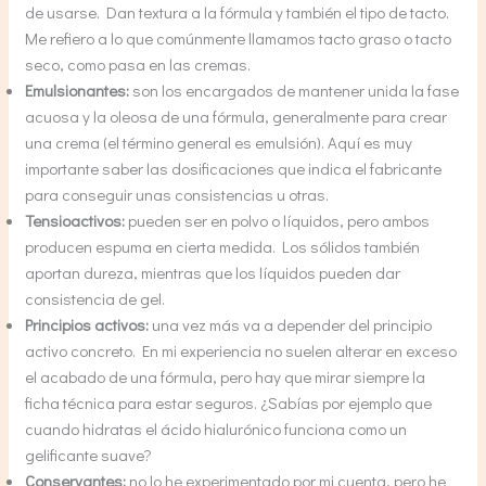
de usarse. Dan textura a la fórmula y también el tipo de tacto.
Me refiero a lo que comúnmente llamamos tacto graso o tacto
seco, como pasa en las cremas.
Emulsionantes:
son los encargados de mantener unida la fase
acuosa y la oleosa de una fórmula, generalmente para crear
una crema (el término general es emulsión). Aquí es muy
importante saber las dosificaciones que indica el fabricante
para conseguir unas consistencias u otras.
Tensioactivos:
pueden ser en polvo o líquidos, pero ambos
producen espuma en cierta medida. Los sólidos también
aportan dureza, mientras que los líquidos pueden dar
consistencia de gel.
Principios activos:
una vez más va a depender del principio
activo concreto. En mi experiencia no suelen alterar en exceso
el acabado de una fórmula, pero hay que mirar siempre la
ficha técnica para estar seguros. ¿Sabías por ejemplo que
cuando hidratas el ácido hialurónico funciona como un
gelificante suave?
Conservantes:
no lo he experimentado por mi cuenta, pero he