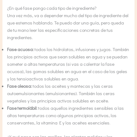
¿En qué fase pongo cada tipo de ingrediente?
Una vez más, va a depender mucho del tipo de ingrediente del
que estemos hablando. Te puedo dar una guía, pero queda
de tu mano leer las especificaciones concretas de tus
ingredientes.
Fase acuosa:
todos los hidrolatos, infusiones y jugos. También
los principios activos que sean solubles en agua y se puedan
someter a altas temperaturas (si vas a calentar la fase
acuosa), las gomas solubles en agua en el caso de los geles
y los tensioactivos solubles en agua.
Fase oleosa:
todos los aceites y mantecas y las ceras
autoemulsionantes (emulsionantes). También las ceras
vegetales y los principios activos solubles en aceite.
Fase termolábil:
todos aquellos ingredientes sensibles a las
altas temperaturas como algunos principios activos, los
conservantes, la vitamina E y los aceites esenciales.
¿Y qué pasa con las arcillas, las plantas molidas y los