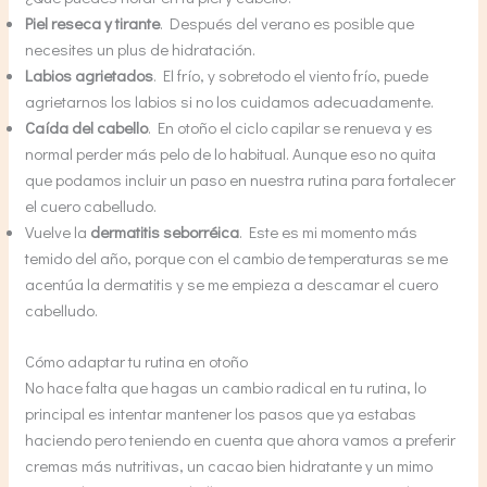
Piel reseca y tirante
. Después del verano es posible que
necesites un plus de hidratación.
Labios agrietados
. El frío, y sobretodo el viento frío, puede
agrietarnos los labios si no los cuidamos adecuadamente.
Caída del cabello
. En otoño el ciclo capilar se renueva y es
normal perder más pelo de lo habitual. Aunque eso no quita
que podamos incluir un paso en nuestra rutina para fortalecer
el cuero cabelludo.
Vuelve la
dermatitis seborréica
. Este es mi momento más
temido del año, porque con el cambio de temperaturas se me
acentúa la dermatitis y se me empieza a descamar el cuero
cabelludo.
Cómo adaptar tu rutina en otoño
No hace falta que hagas un cambio radical en tu rutina, lo
principal es intentar mantener los pasos que ya estabas
haciendo pero teniendo en cuenta que ahora vamos a preferir
cremas más nutritivas, un cacao bien hidratante y un mimo