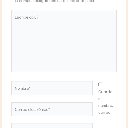
Los campos obligatorios están marcados con
*
Escribe
aquí...
Nombre*
Guarda
mi
nombre,
Correo
correo
electrónico*
Web