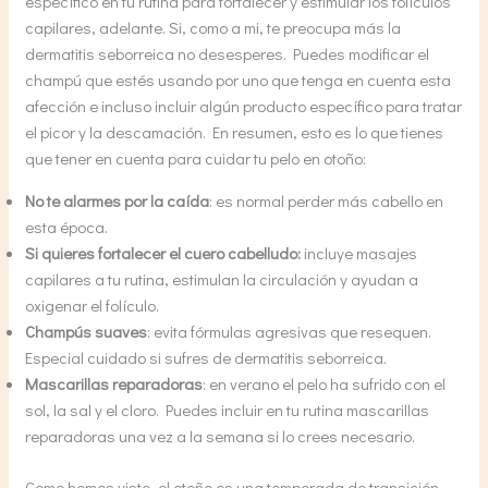
específico en tu rutina para fortalecer y estimular los folículos
capilares, adelante. Si, como a mi, te preocupa más la
dermatitis seborreica no desesperes. Puedes modificar el
champú que estés usando por uno que tenga en cuenta esta
afección e incluso incluir algún producto específico para tratar
el picor y la descamación. En resumen, esto es lo que tienes
que tener en cuenta para cuidar tu pelo en otoño:
No te alarmes por la caída
: es normal perder más cabello en
esta época.
Si quieres fortalecer el cuero cabelludo:
incluye masajes
capilares a tu rutina, estimulan la circulación y ayudan a
oxigenar el folículo.
Champús suaves
: evita fórmulas agresivas que resequen.
Especial cuidado si sufres de dermatitis seborreica.
Mascarillas reparadoras
: en verano el pelo ha sufrido con el
sol, la sal y el cloro. Puedes incluir en tu rutina mascarillas
reparadoras una vez a la semana si lo crees necesario.
Como hemos visto, el otoño es una temporada de transición.