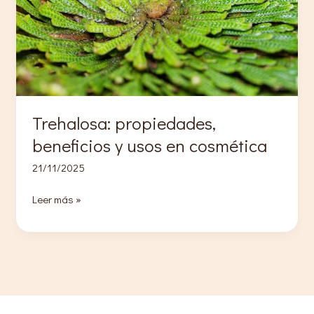
Trehalosa: propiedades,
beneficios y usos en cosmética
21/11/2025
Trehalosa:
Leer más »
propiedades,
beneficios
y
usos
en
cosmética