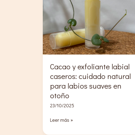
Cacao y exfoliante labial
caseros: cuidado natural
para labios suaves en
otoño
23/10/2025
Cacao
Leer más »
y