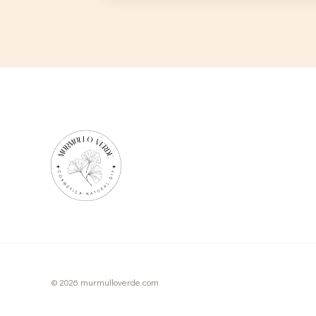
exfoliante
labial
caseros:
cuidado
natural
para
labios
suaves
en
otoño
© 2026 murmulloverde.com