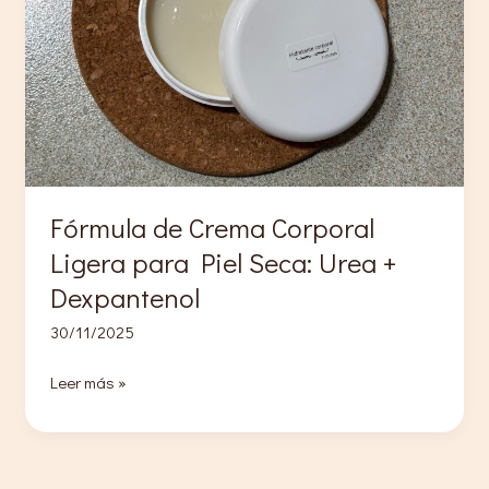
Fórmula de Crema Corporal
Ligera para Piel Seca: Urea +
Dexpantenol
30/11/2025
Fórmula
Leer más »
de
Crema
Corporal
Ligera