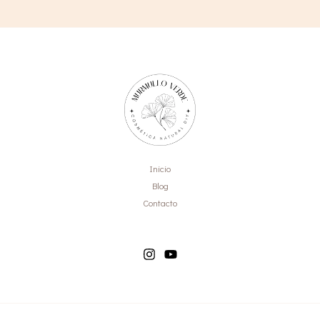
para
Piel
Seca:
Urea
+
Dexpantenol
Inicio
Blog
Contacto