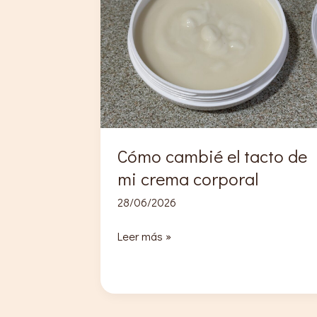
Cómo cambié el tacto de
mi crema corporal
28/06/2026
Cómo
Leer más »
cambié
el
tacto
de