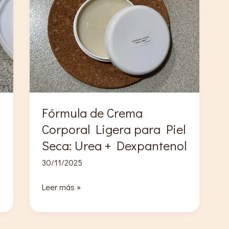
Fórmula de Crema
Corporal Ligera para Piel
Seca: Urea + Dexpantenol
30/11/2025
Fórmula
Leer más »
de
Crema
Corporal