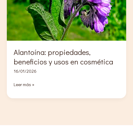
Alantoína: propiedades,
beneficios y usos en cosmética
16/01/2026
Alantoína:
Leer más »
propiedades,
beneficios
y
usos
en
cosmética