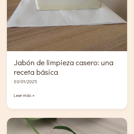
Jabón de limpieza casero: una
receta básica
03/01/2025
Jabón
Leer más »
de
limpieza
casero:
una
receta