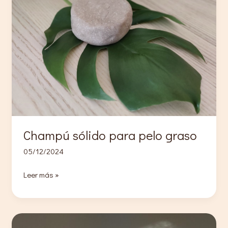
básica
Champú sólido para pelo graso
05/12/2024
Champú
Leer más »
sólido
para
pelo
graso